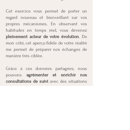
Cet exercice vous permet de porter un
regard nouveau et bienveillant sur vos
propres mécanismes. En observant vos
habitudes en temps réel, vous devenez
pleinement acteur de votre évolution
. De
mon côté, cet aperçu fidèle de votre réalité
me permet de préparer nos échanges de
manière très ciblée.
Grâce à ces données partagées, nous
pouvons
agrémenter et enrichir nos
consultations de suivi
avec des situations
concrètes issues de votre vie de tous les
jours. Ensemble, nous analysons vos
comportements pour ajuster ma stratégie
thérapeutique à votre rythme, garantissant
ainsi un accompagnement sur mesure et
des résultats durables.