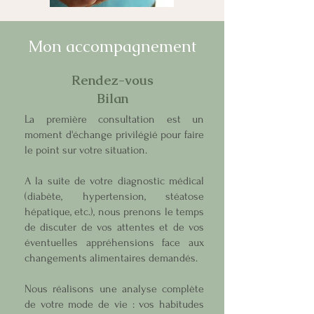
Mon accompagnement
Rendez-vous
Bilan
La première consultation est un
moment d'échange privilégié pour faire
le point sur votre situation.
A la suite de votre diagnostic médical
(diabète, hypertension, stéatose
hépatique, etc.), nous prenons le temps
de discuter de vos attentes et de vos
éventuelles appréhensions face aux
changements alimentaires demandés.
Nous réalisons une analyse complète
de votre mode de vie : vos habitudes