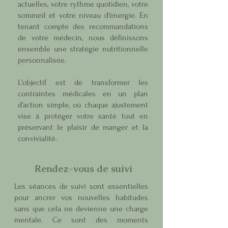
actuelles, votre rythme quotidien, votre
sommeil et votre niveau d'énergie. En
tenant compte des recommandations
de votre médecin, nous définissons
ensemble une stratégie nutritionnelle
personnalisée.
L'objectif est de transformer les
contraintes médicales en un plan
d'action simple, où chaque ajustement
vise à protéger votre santé tout en
préservant le plaisir de manger et la
convivialité.
Rendez-vous de suivi
Les séances de suivi sont essentielles
pour ancrer vos nouvelles habitudes
sans que cela ne devienne une charge
mentale. Ce sont des moments