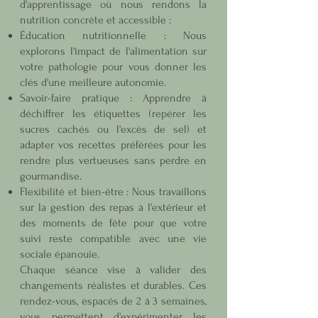
d'apprentissage où nous rendons la
nutrition concrète et accessible :
Éducation nutritionnelle : Nous
explorons l'impact de l'alimentation sur
votre pathologie pour vous donner les
clés d'une meilleure autonomie.
Savoir-faire pratique : Apprendre à
déchiffrer les étiquettes (repérer les
sucres cachés ou l'excès de sel) et
adapter vos recettes préférées pour les
rendre plus vertueuses sans perdre en
gourmandise.
Flexibilité et bien-être : Nous travaillons
sur la gestion des repas à l'extérieur et
des moments de fête pour que votre
suivi reste compatible avec une vie
sociale épanouie.
Chaque séance vise à valider des
changements réalistes et durables. Ces
rendez-vous, espacés de 2 à 3 semaines,
vous permettent d'expérimenter les