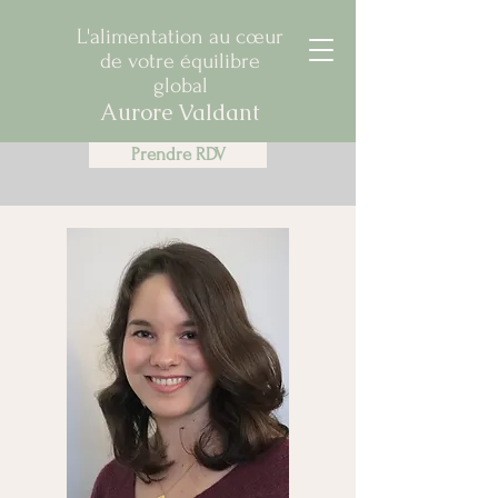
L'alimentation au cœur
de votre équilibre
global
Aurore Valdant
Prendre RDV