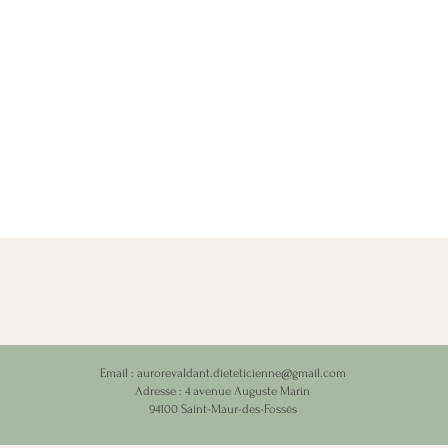
Email :
aurorevaldant.dieteticienne@gmail.com
Adresse : 4 avenue Auguste Marin
94100 Saint-Maur-des-Fossés