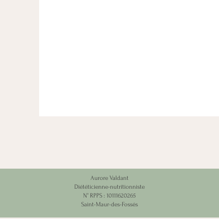
Aurore Valdant
Diététicienne-nutritionniste
N° RPPS : 10111620265
Saint-Maur-des-Fossés