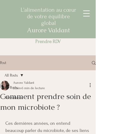
L'alimentation au cœur
de votre équilibre
global
Aurore Valdant
Prendre RDV
Post
All Posts
Aurore Valdant
All Posts
2 juin
6 min de lecture
Comment prendre soin de
Microbiote
mon microbiote ?
Ces dernières années, on entend 
beaucoup parler du microbiote, de ses liens 