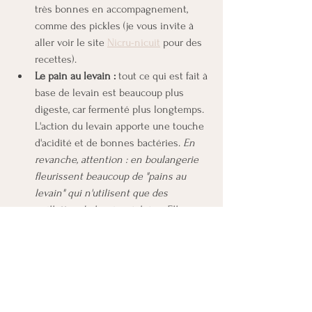
très bonnes en accompagnement, 
comme des pickles (je vous invite à 
aller voir le site 
Nicru-nicuit
 pour des 
recettes).
Le pain au levain :
 tout ce qui est fait à 
base de levain est beaucoup plus 
digeste, car fermenté plus longtemps. 
L'action du levain apporte une touche 
d'acidité et de bonnes bactéries. 
En 
revanche, attention : en boulangerie 
fleurissent beaucoup de "pains au 
levain" qui n'utilisent que des 
paillettes de levain séchées. Elles 
apportent un goût typé mais ne 
demandent pas de fermentation 
longue et n'apportent pas de bonnes 
bactéries...
 Si vous souhaitez vous 
essayer au vrai levain maison, je vous 
conseille 
ce site et cette méthode
 qui 